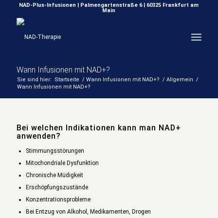
NAD-Plus-Infusionen | Palmengartenstraße 6 | 60325 Frankfurt am
Main
Wann Infusionen mit NAD+?
Sie sind hier:
Startseite
/
Wann Infusionen mit NAD+?
/
Allgemein
/
Wann Infusionen mit NAD+?
Bei welchen Indikationen kann man NAD+
anwenden?
Stimmungsstörungen
Mitochondriale Dysfunktion
Chronische Müdigkeit
Erschöpfungszustände
Konzentrationsprobleme
Bei Entzug von Alkohol, Medikamenten, Drogen