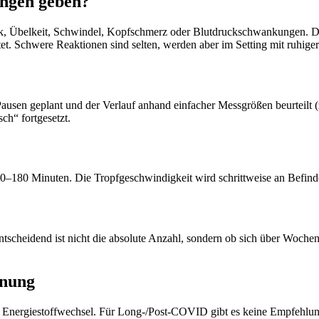
ngen geben?
, Übelkeit, Schwindel, Kopfschmerz oder Blutdruckschwankungen. Dies
et. Schwere Reaktionen sind selten, werden aber im Setting mit ruhi
Pausen geplant und der Verlauf anhand einfacher Messgrößen beurteilt 
ch“ fortgesetzt.
0–180 Minuten. Die Tropfgeschwindigkeit wird schrittweise an Befinde
heidend ist nicht die absolute Anzahl, sondern ob sich über Wochen ein
dnung
im Energiestoffwechsel. Für Long‑/Post‑COVID gibt es keine Empfehl