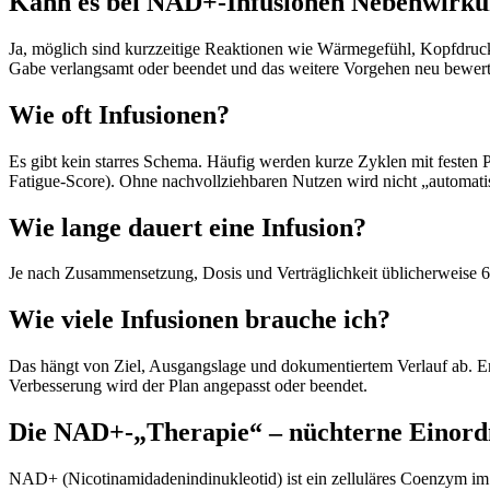
Kann es bei NAD+‑Infusionen Nebenwirku
Ja, möglich sind kurzzeitige Reaktionen wie Wärmegefühl, Kopfdruck
Gabe verlangsamt oder beendet und das weitere Vorgehen neu bewert
Wie oft Infusionen?
Es gibt kein starres Schema. Häufig werden kurze Zyklen mit festen 
Fatigue‑Score). Ohne nachvollziehbaren Nutzen wird nicht „automatis
Wie lange dauert eine Infusion?
Je nach Zusammensetzung, Dosis und Verträglichkeit üblicherweise 6
Wie viele Infusionen brauche ich?
Das hängt von Ziel, Ausgangslage und dokumentiertem Verlauf ab. Entsc
Verbesserung wird der Plan angepasst oder beendet.
Die NAD+‑„Therapie“ – nüchterne Einor
NAD+ (Nicotinamidadenindinukleotid) ist ein zelluläres Coenzym 